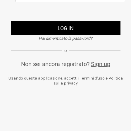
LOG IN
Hai dimenticato la password?
o
Non sei ancora registrato?
Sign up
Usando questa applicazione, accetti i
Termini d'uso
e
Politica
sulla privacy