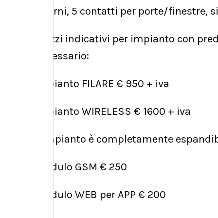
interni, 5 contatti per porte/finestre,
Prezzi indicativi per impianto con pred
necessario:
impianto FILARE € 950 + iva
impianto WIRELESS € 1600 + iva
L'impianto è completamente espandibil
modulo GSM € 250
modulo WEB per APP € 200