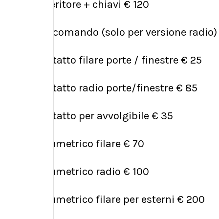
inseritore + chiavi € 120
telecomando (solo per versione radio)
contatto filare porte / finestre € 25
contatto radio porte/finestre € 85
contatto per avvolgibile € 35
volumetrico filare € 70
volumetrico radio € 100
volumetrico filare per esterni € 200